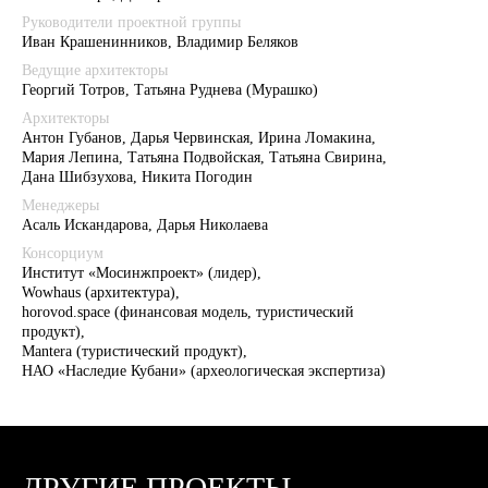
Руководители проектной группы
Иван Крашенинников, Владимир Беляков
Ведущие архитекторы
Георгий Тотров, Татьяна Руднева (Мурашко)
Архитекторы
Антон Губанов, Дарья Червинская, Ирина Ломакина,
Мария Лепина, Татьяна Подвойская, Татьяна Свирина,
Дана Шибзухова, Никита Погодин
Менеджеры
Асаль Искандарова, Дарья Николаева
Консорциум
Институт «Мосинжпроект» (лидер),
Wowhaus (архитектура),
horovod.space (финансовая модель, туристический
продукт),
Mantera (туристический продукт),
НАО «Наследие Кубани» (археологическая экспертиза)
ДРУГИЕ ПРОЕКТЫ