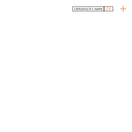
EN
СВЯЗАТЬСЯ С НАМИ
КАРТА
БУДУЩЕГО