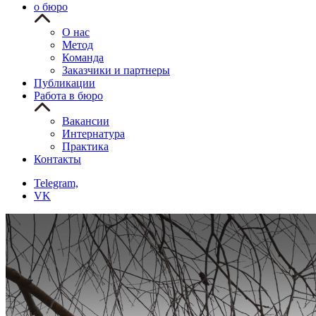
о бюро
О нас
Метод
Команда
Заказчики и партнеры
Публикации
Работа в бюро
Вакансии
Интернатура
Практика
Контакты
Telegram,
VK