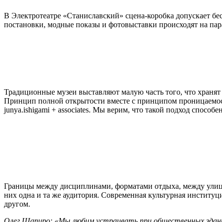
В Электротеатре «Станиславский» сцена-коробка допускает бе
постановки, модные показы и фотовыставки происходят на пара
Традиционные музеи выставляют малую часть того, что хранят
Принцип полной открытости вместе с принципом проницаемос
junya.ishigami + associates. Мы верим, что такой подход спосо
Границы между дисциплинами, форматами отдыха, между улицей
них одна и та же аудитория. Современная культурная институци
другом.
Олег Шапиро:
«Мы любим устраивать при общественных здани