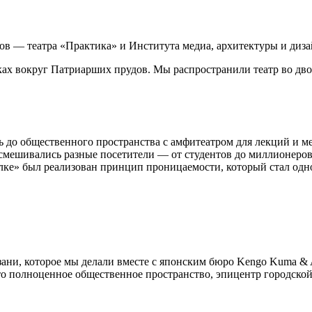
ов — театра «Практика» и Института медиа, архитектуры и диз
ках вокруг Патриарших прудов. Мы распространили театр во двор
 до общественного пространства с амфитеатром для лекций и ме
мешивались разные посетители — от студентов до миллионеров. 
трелке» был реализован принцип проницаемости, который стал од
зани, которое мы делали вместе с японским бюро Kengo Kuma & A
это полноценное общественное пространство, эпицентр городской