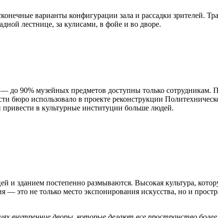
сконечные варианты конфигурации зала и рассадки зрителей. Т
дной лестнице, за кулисами, в фойе и во дворе.
 — до 90% музейных предметов доступны только сотрудникам. П
ти бюро использовало в проекте реконструкции Политехническ
бен привести в культурные институции больше людей.
 и зданием постепенно размываются. Высокая культура, котору
я — это не только место экспонирования искусства, но и простр
ях внутренние дворы, которые делают все пространство бол