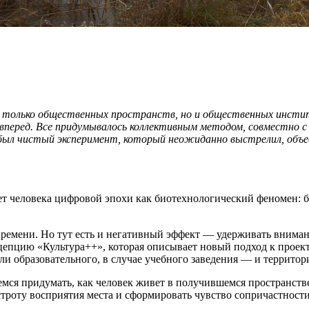
е только общественных пространств, но и общественных инсти
 вперед. Все придумывалось коллективным методом, совместно 
 был чистый эксперимент, который неожиданно выстрелил, объе
ет человека цифровой эпохи как биотехнологический феномен: б
времени. Но тут есть и негативный эффект — удерживать вниман
цепцию «Культура++», которая описывает новый подход к проек
ли образовательного, в случае учебного заведения — и территор
ся придумать, как человек живет в получившемся пространстве, ч
строту восприятия места и сформировать чувство сопричастности