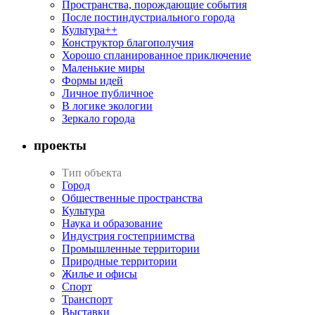
Пространства, порождающие события
После постиндустриального города
Культура++
Конструктор благополучия
Хорошо спланированное приключение
Маленькие миры
Формы идей
Личное публичное
В логике экологии
Зеркало города
проекты
Тип объекта
Город
Общественные пространства
Культура
Наука и образование
Индустрия гостеприимства
Промышленные территории
Природные территории
Жилье и офисы
Спорт
Транспорт
Выставки